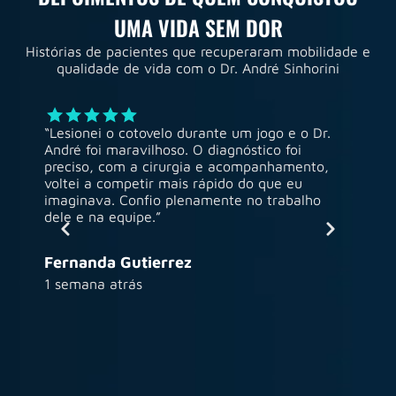
UMA VIDA SEM DOR
Histórias de pacientes que recuperaram mobilidade e
qualidade de vida com o Dr. André Sinhorini
“Lesionei o cotovelo durante um jogo e o Dr.
“Após 
André foi maravilhoso. O diagnóstico foi
prótes
preciso, com a cirurgia e acompanhamento,
vida. 
voltei a competir mais rápido do que eu
diária
imaginava. Confio plenamente no trabalho
atendi
dele e na equipe.”
surpre
Fernanda Gutierrez
1 semana atrás
Maria
4 sema