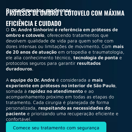
Procedimentos modernos
PRÓTESES DE OMBRO E COTOVELO COM MÁXIMA
EFICIÊNCIA E CUIDADO
O
Dr. André Sinhorini é referência em próteses de
ombro e cotovelo
, oferecendo tratamentos que
devolvem qualidade de vida para quem sofre com
dores intensas ou limitações de movimento. Com
mais
de 20 anos de atuação
em ortopedia e traumatologia,
ele alia conhecimento técnico,
tecnologia de ponta
e
protocolos seguros para garantir
resultados
duradouros
.
A
equipe do Dr. André
é considerada a
mais
experiente em próteses no interior de São Paulo
,
somada à
rapidez no atendimento
e ao
acompanhamento próximo em todas as etapas do
tratamento. Cada cirurgia é planejada de forma
personalizada,
respeitando as necessidades do
paciente
e priorizando uma recuperação eficiente e
confortável.
Comece seu tratamento com segurança