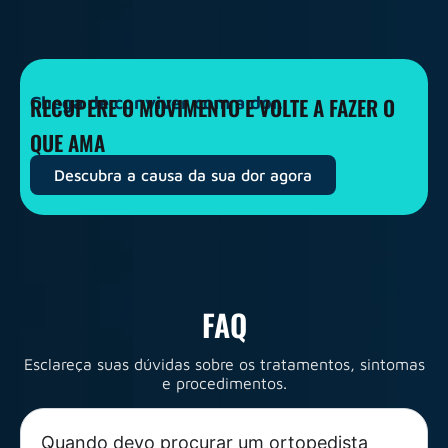
Chega de conviver com a dor.
RECUPERE O MOVIMENTO E VOLTE A FAZER O
QUE AMA
Descubra a causa da sua dor agora
FAQ
Esclareça suas dúvidas sobre os tratamentos, sintomas
e procedimentos.
Quando devo procurar um ortopedista