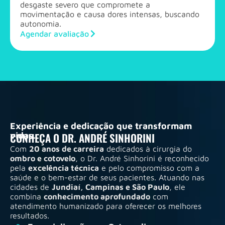
desgaste severo que compromete a
movimentação e causa dores intensas, buscando
autonomia.
Agendar avaliação
Experiência e dedicação que transformam
vidas.
CONHEÇA O DR. ANDRÉ SINHORINI
Com
20 anos de carreira
dedicados à cirurgia do
ombro e cotovelo
, o Dr. André Sinhorini é reconhecido
pela
excelência técnica
e pelo compromisso com a
saúde e o bem-estar de seus pacientes. Atuando nas
cidades de
Jundiaí, Campinas e São Paulo
, ele
combina
conhecimento aprofundado
com
atendimento humanizado para oferecer os melhores
resultados.